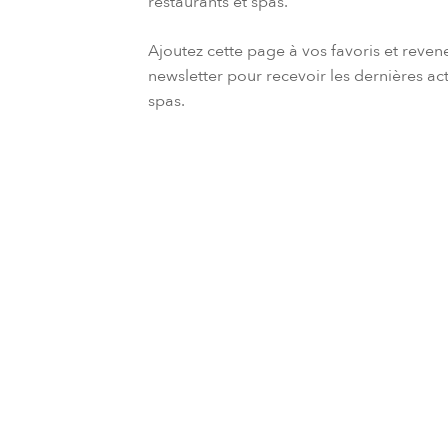
restaurants et spas.
Ajoutez cette page à vos favoris et reven
newsletter pour recevoir les dernières ac
spas.
Newsletter de Six Senses
Parcourez les offres
jour de Six Senses