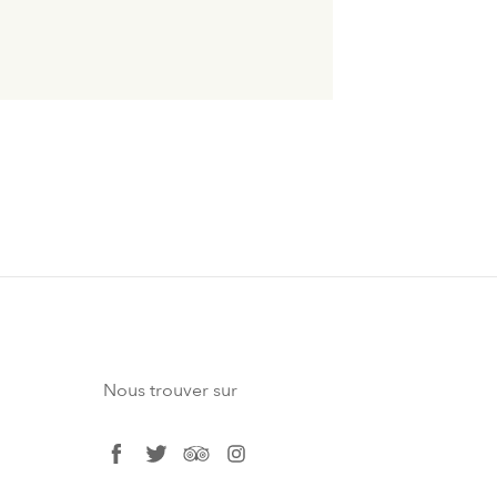
Nous trouver sur
facebook
twitter
tripadvisor
instagram