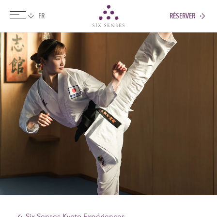
RÉSERVER
Six senses
Six Senses Kyoto Expériences