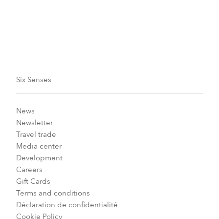
comprenant des exercices de faible intensité, des
thérapies détox et des pratiques corps-esprit.
Lire la suite
Six Senses
News
Newsletter
Travel trade
Media center
Development
Careers
Gift Cards
Terms and conditions
Déclaration de confidentialité
Cookie Policy