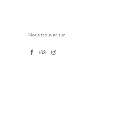
Nous trouver sur
facebook
tripadvisor
instagram