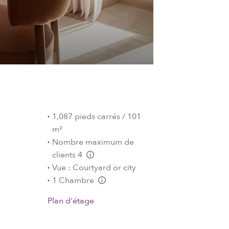
1,087 pieds carrés / 101
m²
Nombre maximum de
clients 4
L:Generic.Info
Vue : Courtyard or city
1 Chambre
L:Generic.Info
Plan d'étage