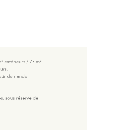
m² extérieurs / 77 m²
urs.
e sur demande
, sous réserve de