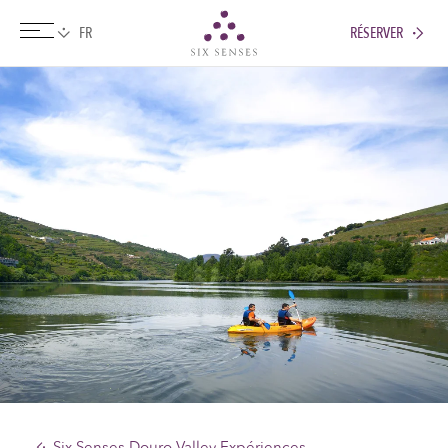
RÉSERVER
Six senses
Six Senses Douro Valley Expériences