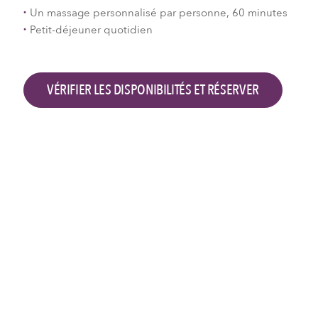
Un massage personnalisé par personne, 60 minutes
Petit-déjeuner quotidien
VÉRIFIER LES DISPONIBILITÉS ET RÉSERVER
Vérifier les disponibilités et réserver
Arrivée à l'hôtel
Départ de l'hôtel
2
Adultes,
0
Enfants
RECHERCHER