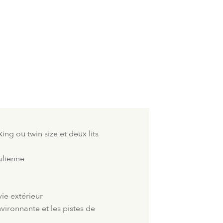
ng ou twin size et deux lits
talienne
ie extérieur
nvironnante et les pistes de