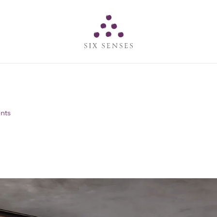
Six senses
nts