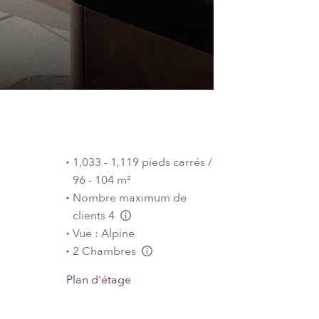
1,033 - 1,119 pieds carrés /
96 - 104 m²
Nombre maximum de
clients 4
L:Generic.Info
Vue : Alpine
2 Chambres
L:Generic.Info
Plan d'étage