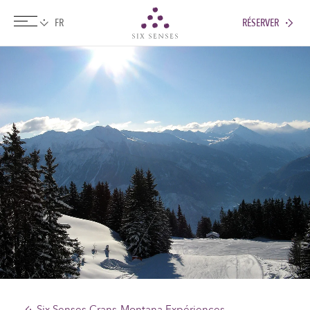
RÉSERVER
Six senses
Six Senses Crans-Montana Expériences