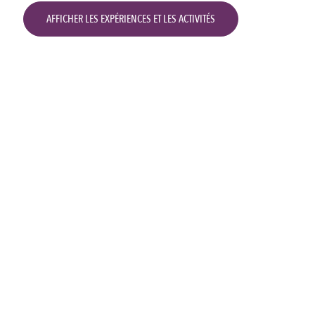
AFFICHER LES EXPÉRIENCES ET LES ACTIVITÉS
Activités et expériences
Programme de plongée PADI Discover
Cours de plongée en eau libre PADI
Cours PADI Advanced Diver