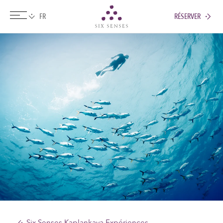
RÉSERVER
Six senses
Six Senses Kaplankaya Expériences