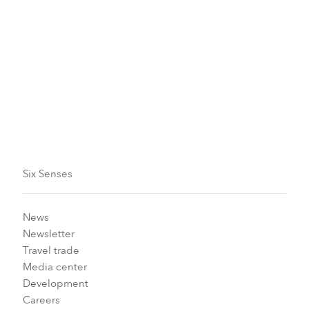
Carousel slide 2
Carousel slide 3
Carousel slide 4
Carousel slide 5
Carousel slide 1
Six Senses
News
Newsletter
Travel trade
Media center
Development
Careers