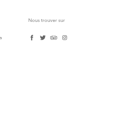
Nous trouver sur
a
facebook
twitter
tripadvisor
instagram