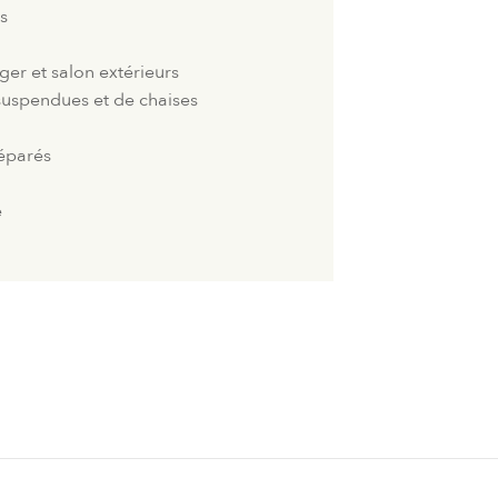
és
ger et salon extérieurs
suspendues et de chaises
séparés
e