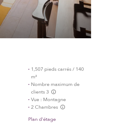
1,507 pieds carrés / 140
m²
Nombre maximum de
clients 3
L:Generic.Info
Vue : Montagne
2 Chambres
L:Generic.Info
Plan d'étage