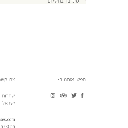
מיני בר בתשלום
חפשו אותנו ב-
צרו קשר
facebook
twitter
tripadvisor
instagram
שחרות ב
ישראל
nses.com
15 00 55