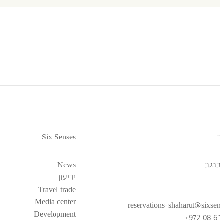
Six Senses
נגב
News
ידיעון
Travel trade
Media center
reservations-shaharut@sixse
Development
+972 08 6