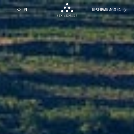
RESERVAR AGORA
Six senses