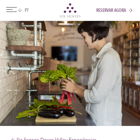
RESERVAR AGORA
Six senses
Six Senses Douro Valley Experiências