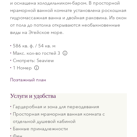
и оснащена холодильником-баром. В просторной
мраморной ванной комнате установлена роскошная
гидромассажная ванна и двойная раковина. Из окон
от пола до потолка открываются необыкновенные
виды на Эгейское море.
586 кв. ф. / 54 кв. м
Макс. кол-во гостей 3
L:Generic.Info
Смотреть: Seaview
1 Номер
L:Generic.Info
Поэтажный план
Услуги и удобства
Гардеробная и зона для переодевания
Просторная мраморная ванная комната с
отдельной душевой кабиной
Банные принадлежности
Фен