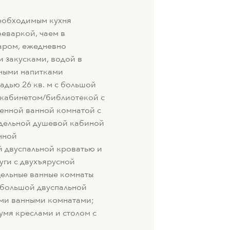
еобходимым кухня
феваркой, чаем в
аром, ежедневно
 закусками, водой в
ьными напитками
адью 26 кв. м с большой
 кабинетом/библиотекой с
венной ванной комнатой с
тдельной душевой кабиной
нной
й двуспальной кроватью и
уги с двухъярусной
дельные ванные комнаты
 большой двуспальной
ми ванными комнатами;
вумя креслами и столом с