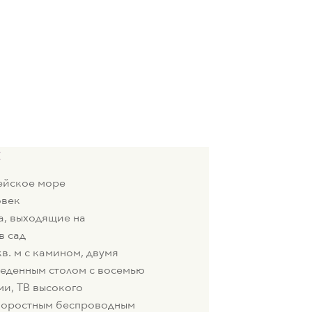
я
ейское море
овек
а, выходящие на
в сад
в. м с камином, двумя
еденным столом с восемью
ми, ТВ высокого
коростным беспроводным