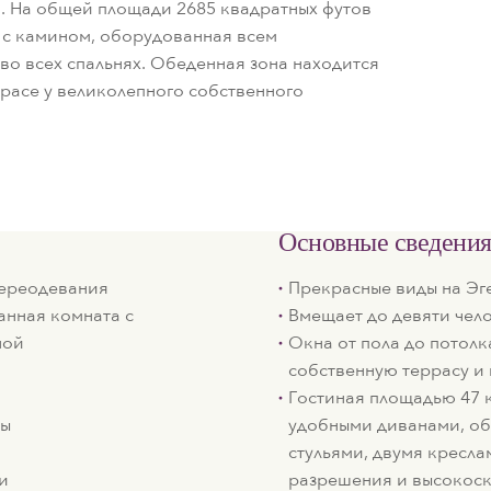
. На общей площади 2685 квадратных футов
я с камином, оборудованная всем
во всех спальнях. Обеденная зона находится
ррасе у великолепного собственного
Основные сведени
переодевания
Прекрасные виды на Эг
анная комната с
Вмещает до девяти чел
ной
Окна от пола до потолк
собственную террасу и 
Гостиная площадью 47 к
цы
удобными диванами, об
стульями, двумя кресла
и
разрешения и высокос