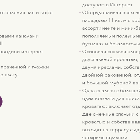
доступом в Интернет
отовления чая и кофе
Оборудованная всем н
площадью 11 кв. м с ко
ассортименте и мини-б
ковыми каналами
пополняемым полезными
ll
бутылках и безалкогол
оводной интернет
Основная спальня площ
двуспальной кроватью,
и прачечной и глажки
двумя креслами, собст
ю плату.
двойной раковиной, о
и большой глубокой ва
Одна спальня с большо
одна комната для присл
кроватью; включает от
Две смежные спальни с
кроватью и собственны
выходят на террасу с д
четырьмя стульями