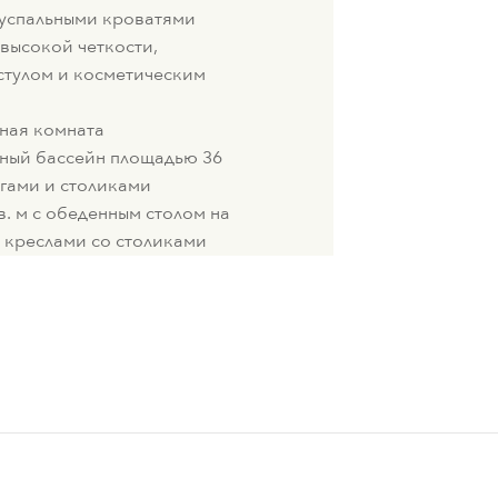
успальными кроватями
высокой четкости,
стулом и косметическим
нная комната
ный бассейн площадью 36
нгами и столиками
. м с обеденным столом на
я креслами со столиками