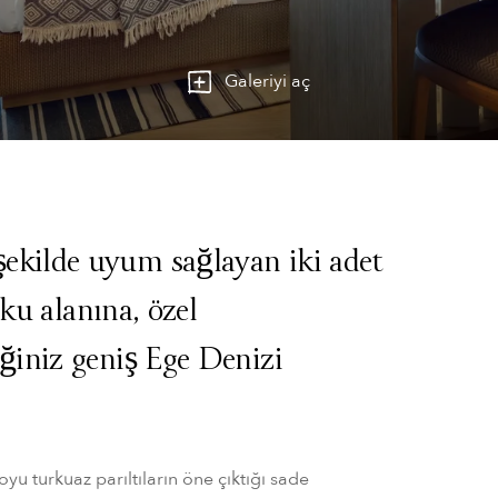
Galeriyi aç
kilde uyum sağlayan iki adet
yku alanına, özel
ğiniz geniş Ege Denizi
oyu turkuaz parıltıların öne çıktığı sade