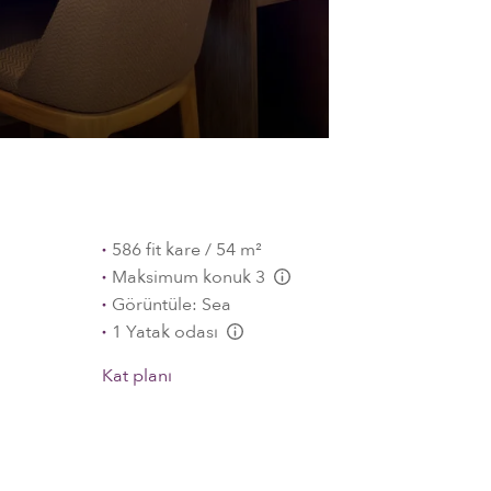
586 fit kare / 54 m²
Maksimum konuk 3
L:Generic.Info
Görüntüle: Sea
1 Yatak odası
L:Generic.Info
Kat planı