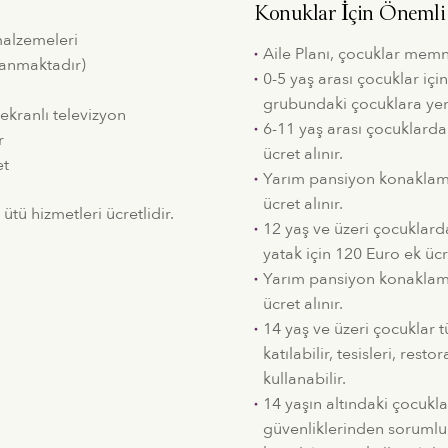
Konuklar İçin Önemli 
malzemeleri
Aile Planı, çocuklar memn
lanmaktadır)
0-5 yaş arası çocuklar için
grubundaki çocuklara yem
ekranlı televizyon
6-11 yaş arası çocuklarda
r
ücret alınır.
et
Yarım pansiyon konaklamal
ücret alınır.
ütü hizmetleri ücretlidir.
12 yaş ve üzeri çocuklarda
yatak için 120 Euro ek ücre
Yarım pansiyon konaklamal
ücret alınır.
14 yaş ve üzeri çocuklar t
katılabilir, tesisleri, resto
kullanabilir.
14 yaşın altındaki çocukl
güvenliklerinden sorumlu 