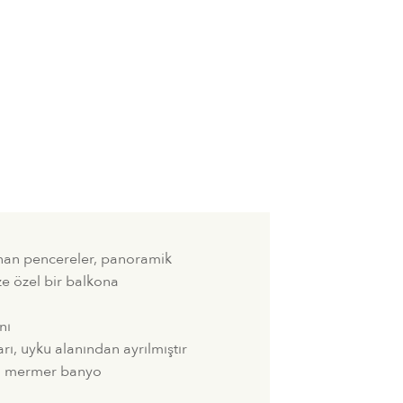
nan pencereler, panoramik
e özel bir balkona
nı
rı, uyku alanından ayrılmıştır
an mermer banyo