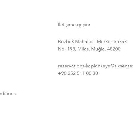
İletişime geçin:
Bozbük Mahallesi Merkez Sokak
No: 198, Milas, Muğla, 48200
reservations-kaplankaya@sixsens
+90 252 511 00 30
ditions