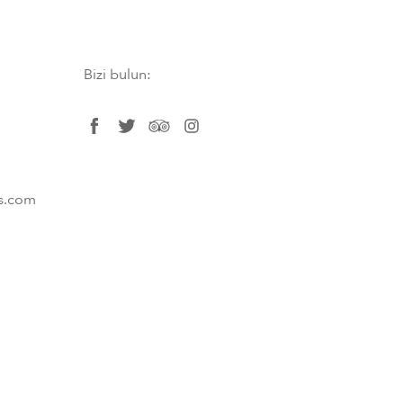
Bizi bulun:
facebook
twitter
tripadvisor
instagram
es.com