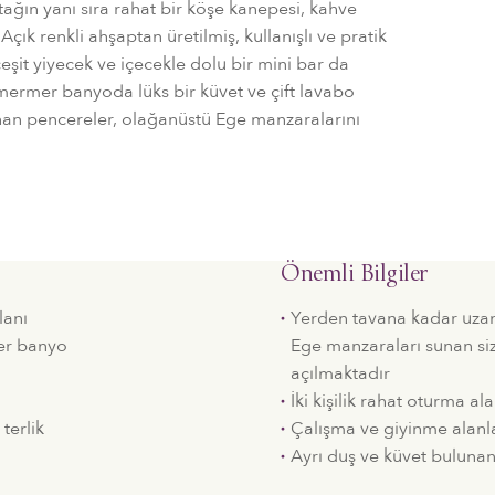
tağın yanı sıra rahat bir köşe kanepesi, kahve
ık renkli ahşaptan üretilmiş, kullanışlı ve pratik
eşit yiyecek ve içecekle dolu bir mini bar da
mermer banyoda lüks bir küvet ve çift lavabo
an pencereler, olağanüstü Ege manzaralarını
Önemli Bilgiler
lanı
Yerden tavana kadar uza
er banyo
Ege manzaraları sunan siz
açılmaktadır
İki kişilik rahat oturma ala
terlik
Çalışma ve giyinme alanla
Ayrı duş ve küvet bulun
i