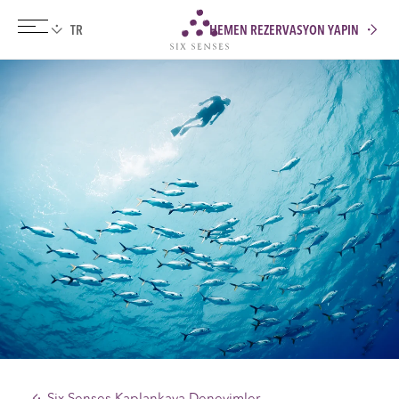
HEMEN REZERVASYON YAPIN
Six senses
Six Senses Kaplankaya Deneyimler