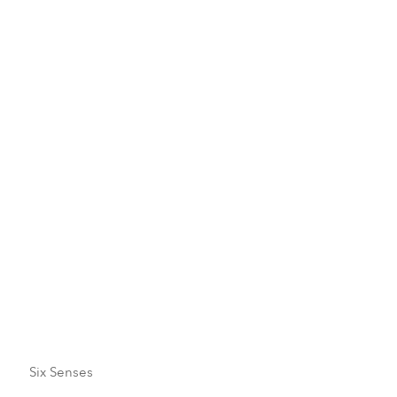
PADI Seal Team Etkinliği
PADI Rescue Diver Kursu
Şnorkelli Dalış Turu
Six Senses