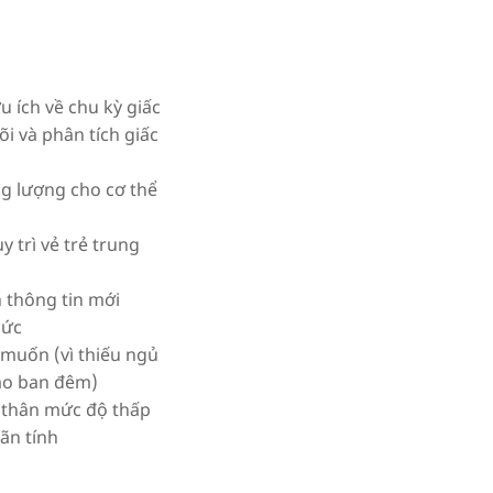
 ích về chu kỳ giấc
i và phân tích giấc
ng lượng cho cơ thể
 trì vẻ trẻ trung
n thông tin mới
hức
muốn (vì thiếu ngủ
vào ban đêm)
 thân mức độ thấp
ãn tính