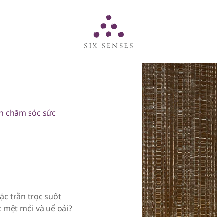
Six senses
nh chăm sóc sức
ặc trằn trọc suốt
 mệt mỏi và uể oải?