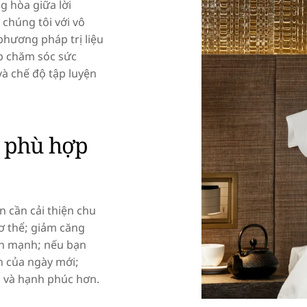
g hòa giữa lời
 chúng tôi với vô
 phương pháp trị liệu
áp chăm sóc sức
à chế độ tập luyện
ó phù hợp
n cần cải thiện chu
ơ thể; giảm căng
nh mạnh; nếu bạn
 của ngày mới;
 và hạnh phúc hơn.