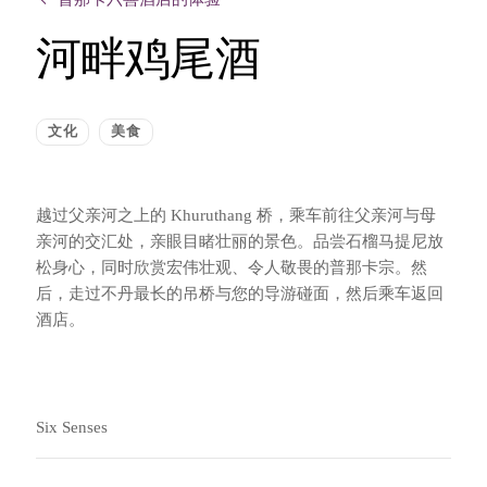
河畔鸡尾酒
文化
美食
越过父亲河之上的 Khuruthang 桥，乘车前往父亲河与母
亲河的交汇处，亲眼目睹壮丽的景色。品尝石榴马提尼放
松身心，同时欣赏宏伟壮观、令人敬畏的普那卡宗。然
后，走过不丹最长的吊桥与您的导游碰面，然后乘车返回
酒店。
Six Senses