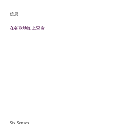
信息
在谷歌地图上查看
在成都运营的国内和国际航空公司包括国航、中华航空、
中国东方航空、中国南方航空、长荣航空、海南航空、四
川航空、亚洲航空、全日空、韩亚航空、国泰航空、阿提
哈德航空、荷兰皇家航空、胜安航空和泰国航空。
酒店接送服务和接送费用
Six Senses