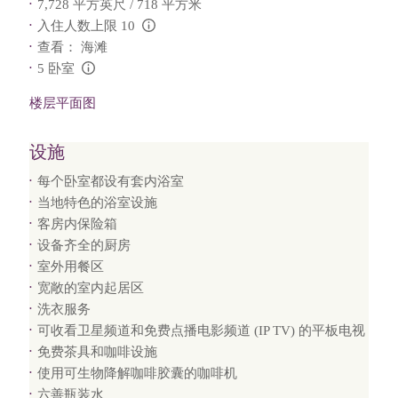
7,728 平方英尺 / 718 平方米
入住人数上限 10
L:Generic.Info
查看： 海滩
5 卧室
L:Generic.Info
楼层平面图
设施
每个卧室都设有套内浴室
当地特色的浴室设施
客房内保险箱
设备齐全的厨房
室外用餐区
宽敞的室内起居区
洗衣服务
可收看卫星频道和免费点播电影频道 (IP TV) 的平板电视
免费茶具和咖啡设施
使用可生物降解咖啡胶囊的咖啡机
六善瓶装水