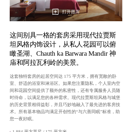
打开图库
这间别具一格的套房采用现代拉贾斯
坦风格内饰设计，从私人花园可以俯
瞰圣湖、Chauth ka Barwara Mandir 神
庙和阿拉瓦利岭的美景。
这套独特套房的起居空间达 175 平方米，拥有宽敞的卧
室、舒适的浴室和淋浴区。如果您注重隐私，个人室内空
间和花园空间提供了额外的私密性，还有专属服务人员随
时待命，以满足您的各种需求。现代拉贾斯坦风格与城堡
的历史背景相得益彰，并且巧妙地融入了最先进的客房技
术。所有基本物品均满足开创性的“与六善同眠”标准，助
您一夜好眠。
1,884 平方英尺 / 175 平方米