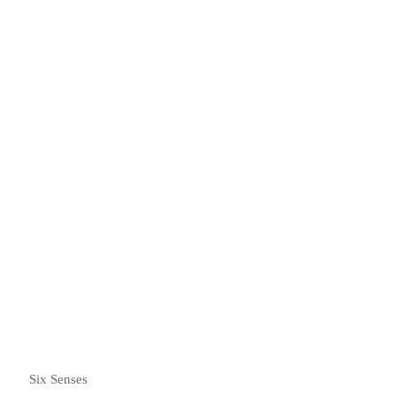
神庙祈福仪式与赐福
在古堡的神圣殿宇中，开启一场静心的灵性之旅。
Six Senses