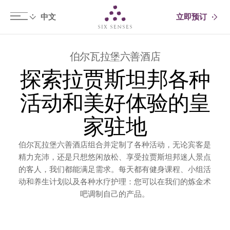
立即预订
Six senses
伯尔瓦拉堡六善酒店
探索拉贾斯坦邦各种
活动和美好体验的皇
家驻地
伯尔瓦拉堡六善酒店组合并定制了各种活动，无论宾客是
精力充沛，还是只想悠闲放松、享受拉贾斯坦邦迷人景点
的客人，我们都能满足需求。每天都有健身课程、小组活
动和养生计划以及各种水疗护理：您可以在我们的炼金术
吧调制自己的产品。
探索
可持续性发展
养生
文化