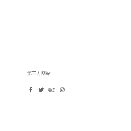
第三方网站
facebook
twitter
tripadvisor
instagram