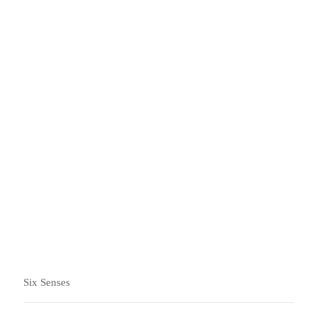
准备好为您的下一次商务聚会增
添惊喜了吗？
为了让您的活动取得圆满的成功，我们的团队随时待命，
为您安排会议场地和支持服务，并帮助您筹划活动或团建
项目。
Six Senses