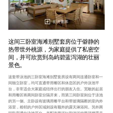
打开图库
这间三卧室海滩别墅套房位于僻静的
热带世外桃源，为家庭提供了私密空
间，并可欣赏到岛屿碧蓝泻湖的壮丽
景色。
这套带泳池的三卧室海滩别墅套房设有两间连通卧室和一
间独立卧室，均可直通带用餐区和休息区的户外泳池平
台，非常适合大家庭或结伴出行的朋友入住。宽敞的起居
和用餐区将两间卧室分隔开来，而第三间卧室则位于泳池
的另一侧。主卧设有玻璃用餐平台和带玻璃隔断的室内外
浴室，相邻的户外区域则设有额外的露天淋浴间。另外两