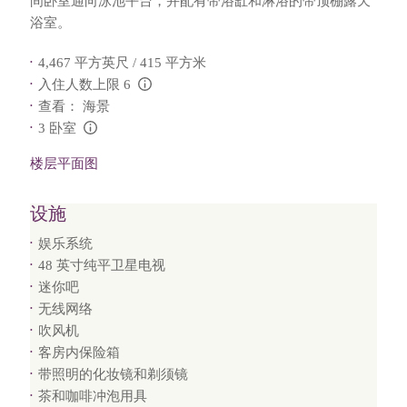
间卧室通向泳池平台，并配有带浴缸和淋浴的带顶棚露天
浴室。
4,467 平方英尺 / 415 平方米
入住人数上限 6
L:Generic.Info
查看： 海景
3 卧室
L:Generic.Info
楼层平面图
设施
娱乐系统
48 英寸纯平卫星电视
迷你吧
无线网络
吹风机
客房内保险箱
带照明的化妆镜和剃须镜
茶和咖啡冲泡用具