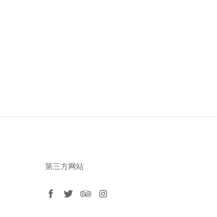
第三方网站
facebook
twitter
tripadvisor
instagram