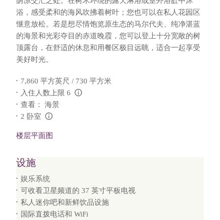
荫凉交汇之处。在树木环绕的露天淋浴或室外浴缸中沐
浴，感受柔和的海风吹拂着树叶；您也可以在私人花园区
惬意放松。若是想尽情饱览原生态的马尔代夫、纯净湛蓝
的海景和光彩夺目的赤道晚霞，您可以登上十分宽敞的树
顶露台，在舒适的休息和用餐区极目远眺，适合一起享受
美好时光。
7,860 平方英尺 / 730 平方米
入住人数上限 6
L:Generic.Info
查看： 海景
2 卧室
L:Generic.Info
楼层平面图
设施
娱乐系统
可收看卫星频道的 37 英寸平板电视
私人迷你吧和新鲜饮品设施
国际直拨电话和 WiFi