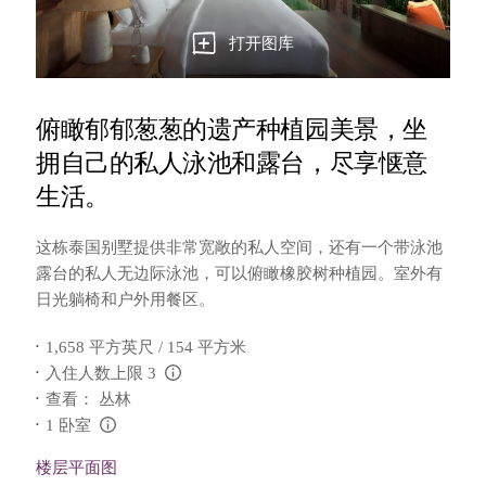
打开图库
俯瞰郁郁葱葱的遗产种植园美景，坐
拥自己的私人泳池和露台，尽享惬意
生活。
这栋泰国别墅提供非常宽敞的私人空间，还有一个带泳池
露台的私人无边际泳池，可以俯瞰橡胶树种植园。室外有
日光躺椅和户外用餐区。
1,658 平方英尺 / 154 平方米
入住人数上限 3
L:Generic.Info
查看： 丛林
1 卧室
L:Generic.Info
楼层平面图