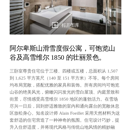
打开图库
阿尔卑斯山滑雪度假公寓，可饱览山
谷及高雪维尔 1850 的壮丽景色。
三卧室尊贵住宅位于三楼、四楼或五楼，总面积从 1,507
到 1,625 平方英尺（140 至 151 平方米）不等。每个房间
均布局宽敞，搭配优雅的家具和装饰。所有房间均可饱览
山谷的绝美风光，俯瞰闪闪发光的雪白屋顶、内庭景致和
街景，尽情感受高雪维尔 1850 地区的蓬勃活力。在雪场
尽兴一日后，回到舒适雅致的室内和通向露台的宽敞休息
区放松身心。知名设计师 Alain Foeillet 采用天然材料为这
套舒适的住宅营造了一种神奇的氛围。住宅设计巧妙，提
升入住舒适度，并将现代风格与传统山地风情的精妙融