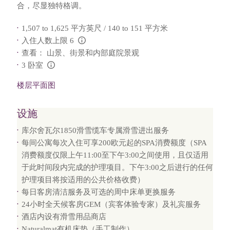
合，尽显独特格调。
1,507 to 1,625 平方英尺 / 140 to 151 平方米
入住人数上限 6
L:Generic.Info
查看： 山景、街景和内部庭院景观
3 卧室
L:Generic.Info
楼层平面图
设施
库尔舍瓦尔1850滑雪缆车专属滑雪进出服务
每间公寓每次入住可享200欧元起的SPA消费额度（SPA
消费额度仅限上午11:00至下午3:00之间使用，且仅适用
于此时间段内完成的护理项目。下午3:00之后进行的任何
护理项目将按适用的公共价格收费）
每日客房清洁服务及可选的周中床单更换服务
24小时全天候客房GEM（宾客体验专家）及礼宾服务
酒店内设有滑雪用品商店
Naturalmat有机床垫（手工制作）