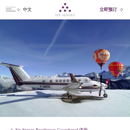
立即预订
Six senses
Six Senses Residences Courchevel 体验