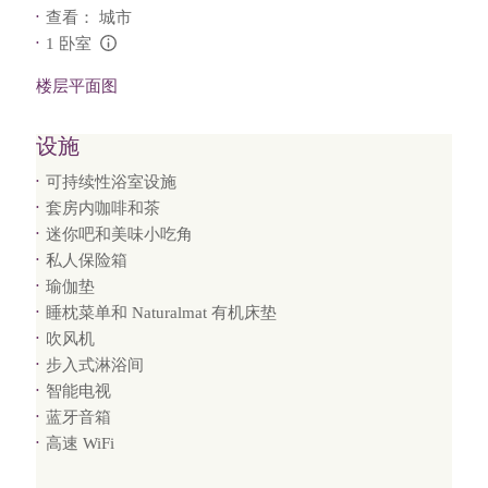
查看： 城市
1 卧室
L:Generic.Info
楼层平面图
设施
可持续性浴室设施
套房内咖啡和茶
迷你吧和美味小吃角
私人保险箱
瑜伽垫
睡枕菜单和 Naturalmat 有机床垫
吹风机
步入式淋浴间
智能电视
蓝牙音箱
高速 WiFi