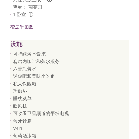
L:Generic.Info
查看： 葡萄园
1 卧室
L:Generic.Info
楼层平面图
设施
可持续浴室设施
套房内咖啡和茶水服务
六善瓶装水
迷你吧和美味小吃角
私人保险箱
瑜伽垫
睡枕菜单
吹风机
可收看卫星频道的平板电视
蓝牙音箱
WiFi
葡萄酒冰箱