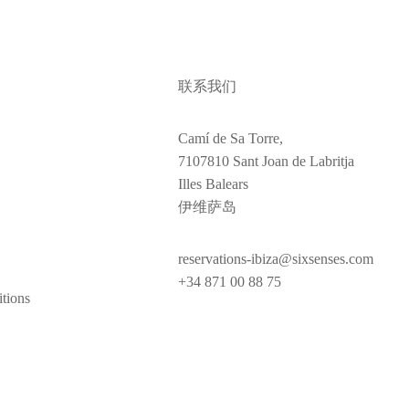
联系我们
Camí de Sa Torre,
7107810 Sant Joan de Labritja
Illes Balears
伊维萨岛
reservations-ibiza@sixsenses.com
+34 871 00 88 75
tions