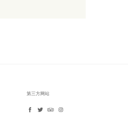
第三方网站
facebook
twitter
tripadvisor
instagram