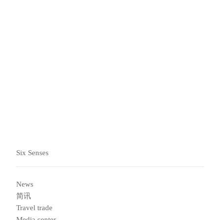
准备好为您的下一次商务聚会增
添惊喜了吗？
为了让您的活动取得圆满的成功，我们的团队随时待命，
为您安排会议场地和支持服务，并帮助您筹划活动或团建
项目。
Six Senses
News
简讯
Travel trade
Media center