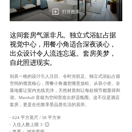
打开图库
这间套房气派非凡。独立式浴缸占据
视觉中心，用餐小角适合深夜谈心，
出众设计令人流连忘返。套房美梦，
自此照进现实。
别具一格的设计引人注目、令时光驻足。独立式浴缸占据
空间的视觉核心，用餐小角邀您惬意放松、从容小坐。全
落地窗让室内光线充沛，天然材质则让每处细节都显得和
谐。Marshall 音箱为空间营造出舒适氛围。这不仅是酒店
套房，更是在伦敦享受品质生活的居所。
624 平方英尺 / 58 平方米
入住人数上限 3
L:Generic.Info
查看： 城市景观