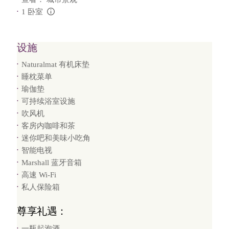
1 卧室
L:Generic.Info
设施
Naturalmat 有机床垫
睡枕菜单
瑜伽垫
可持续浴室设施
吹风机
客房内咖啡和茶
迷你吧和美味小吃角
智能电视
Marshall 蓝牙音箱
高速 Wi-Fi
私人保险箱
尊享礼遇：
一瓶起泡酒