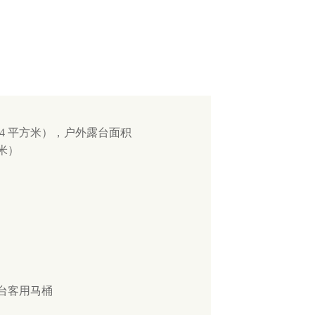
（74 平方米），户外露台面积
方米）
一台客用马桶