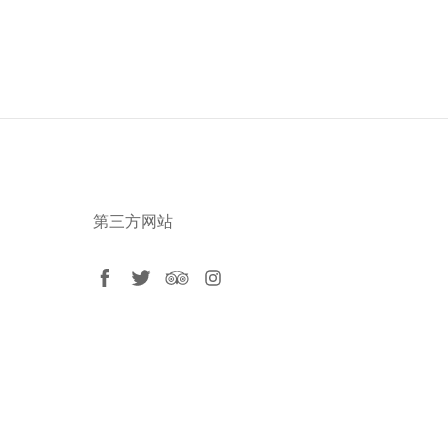
第三方网站
facebook
twitter
tripadvisor
instagram