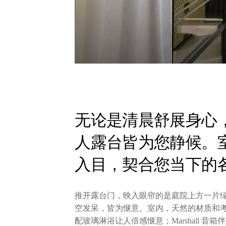
无论是清晨舒展身心
人露台皆为您静候。
入目，契合您当下的
推开露台门，映入眼帘的是庭院上方一片
空发呆，皆为惬意。室内，天然的材质和
配玻璃淋浴让人倍感惬意；Marshall 