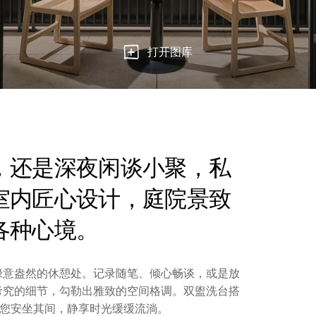
打开图库
，还是深夜闲谈小聚，私
室内匠心设计，庭院景致
各种心境。
绿意盎然的休憩处。记录随笔、倾心畅谈，或是放
考究的细节，勾勒出雅致的空间格调。双盥洗台搭
音箱伴您安坐其间，静享时光缓缓流淌。