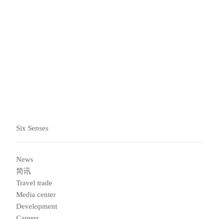
灰蝶。这些蝴蝶在草原、林地及城市绿地中都面临着日益
严峻的生存威胁。
每件玩偶的销售收入将直接用于持续开展的生态保护和再
野生化计划，帮助在最需要的区域保护栖息地、促进生物
多样性。
Carousel slide 2
Carousel slide 1
Six Senses
News
简讯
Travel trade
Media center
Development
Careers