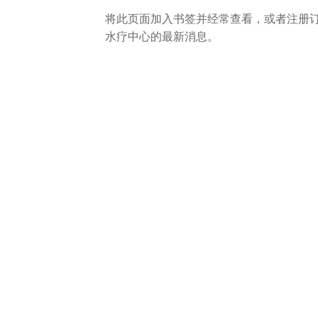
将此页面加入书签并经常查看，或者注册
水疗中心的最新消息。
六善简讯
探索六善优惠和
踏上我们为您准备的旅程：最新的优惠活
心的社区项目。