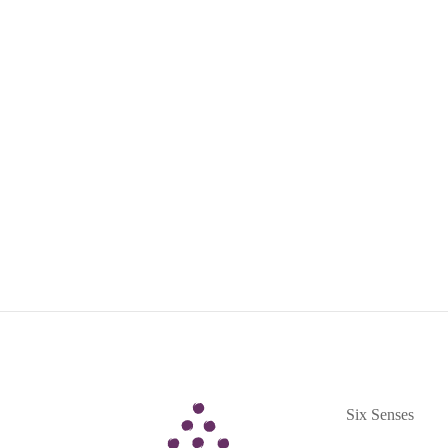
立即订阅
Six Senses
Six Senses