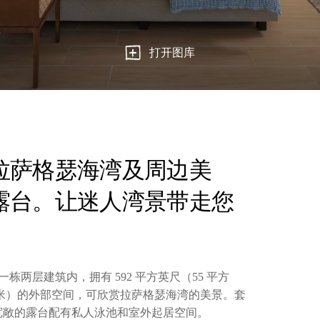
打开图库
拉萨格瑟海湾及周边美
露台。让迷人湾景带走您
成，位于一栋两层建筑内，拥有 592 平方英尺（55 平方
 平方米）的外部空间，可欣赏拉萨格瑟海湾的美景。套
宽敞的露台配有私人泳池和室外起居空间。