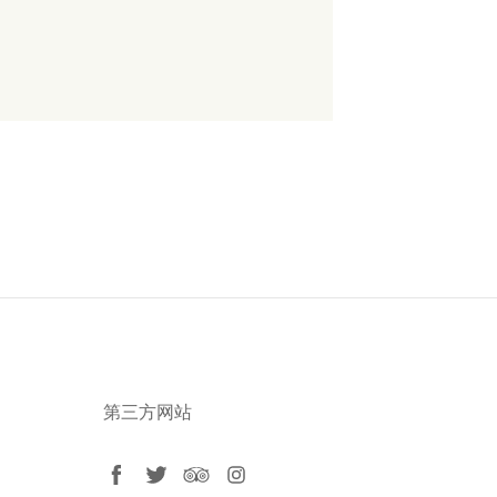
第三方网站
facebook
twitter
tripadvisor
instagram