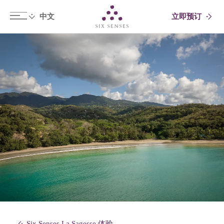
立即预订
Six senses
Six Senses La Sagesse 体验