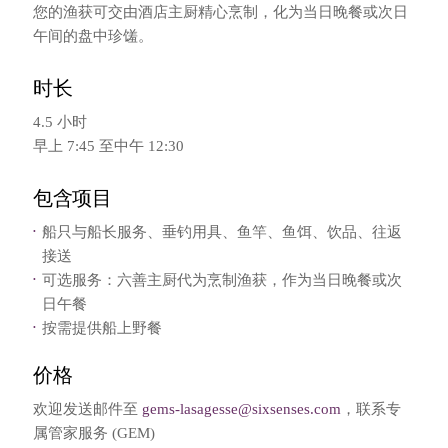
您的渔获可交由酒店主厨精心烹制，化为当日晚餐或次日
午间的盘中珍馐。
时长
4.5 小时
早上 7:45 至中午 12:30
包含项目
船只与船长服务、垂钓用具、鱼竿、鱼饵、饮品、往返
接送
可选服务：六善主厨代为烹制渔获，作为当日晚餐或次
日午餐
按需提供船上野餐
价格
欢迎发送邮件至
gems-lasagesse@sixsenses.com
，联系专
属管家服务 (GEM)