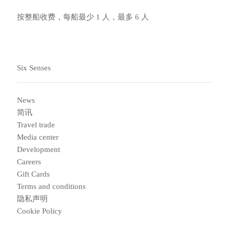
按整船收费，每船最少 1 人，最多 6 人
Six Senses
News
简讯
Travel trade
Media center
Development
Careers
Gift Cards
Terms and conditions
隐私声明
Cookie Policy