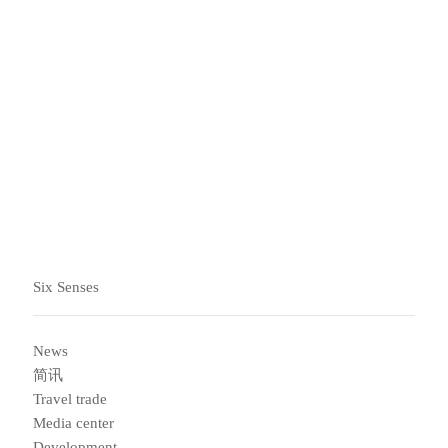
探索六善优惠和最新信息
踏上我们为您准备的旅程：最新的优惠活动、养生计划和
振奋人心的社区项目。
立即订阅
Six Senses
News
简讯
Travel trade
Media center
Development