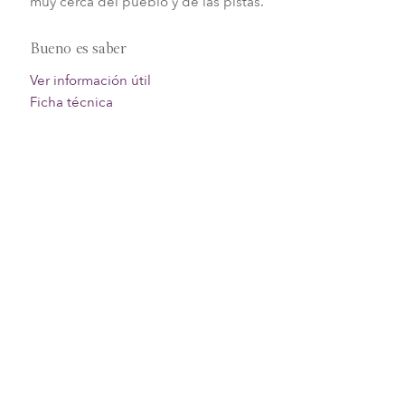
muy cerca del pueblo y de las pistas.
Bueno es saber
Ver información útil
Ficha técnica
Consultar disponibilidad y reservar
directamente
Filtrar
Ordenar por
Info
Borrar todos los filtros