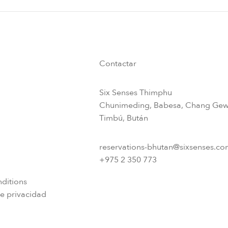
Contactar
Six Senses Thimphu​
Chunimeding, Babesa, Chang Gew
Timbú, Bután​
reservations-bhutan@sixsenses.co
+975 2 350 773
ditions
e privacidad