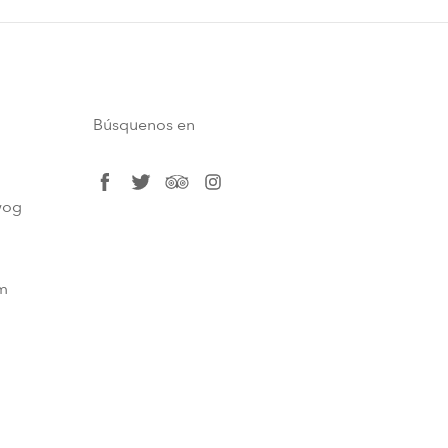
Búsquenos en
facebook
twitter
tripadvisor
instagram
og​
m