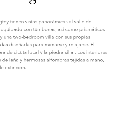
gtey tienen vistas panorámicas al valle de
re equipado con tumbonas, así como prismáticos
ay una two-bedroom villa con sus propias
adas diseñadas para mimarse y relajarse. El
 de cicuta local y la piedra sillar. Los interiores
 de leña y hermosas alfombras tejidas a mano,
de extinción.
Lodge Suite
Descripción
Datos clave
Servicios
El resort hotelero Six Senses en Bután ofrece a
vistas del valle de Phobjika desde la cama y la