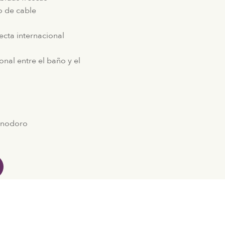
io de cable
ecta internacional
n
nal entre el baño y el
 inodoro