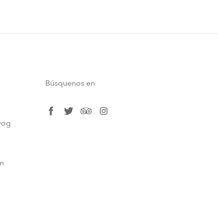
Búsquenos en
facebook
twitter
tripadvisor
instagram
og​
m