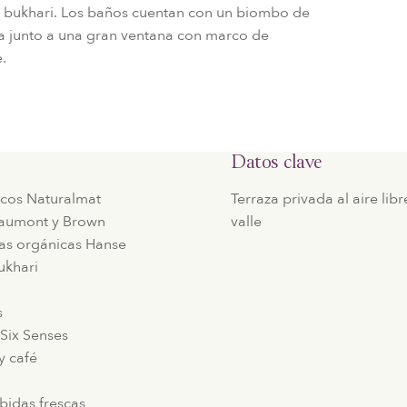
ña bukhari. Los baños cuentan con un biombo de
a junto a una gran ventana con marco de
e.
Datos clave
cos Naturalmat
Terraza privada al aire lib
aumont y Brown
valle
as orgánicas Hanse
ukhari
s
Six Senses
y café
bidas frescas