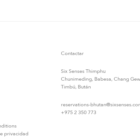
Contactar
Six Senses Thimphu​
Chunimeding, Babesa, Chang Gew
Timbú, Bután​
reservations-bhutan@sixsenses.co
+975 2 350 773
ditions
e privacidad