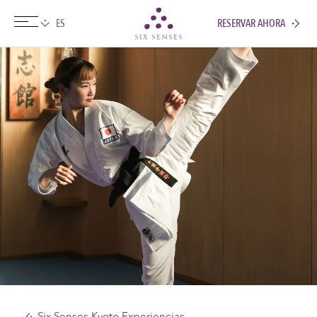
RESERVAR AHORA
Six senses
Six Senses Kyoto Experiencias